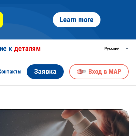
Learn more
ние к
деталям
Заявка
Вход в MAP
Контакты