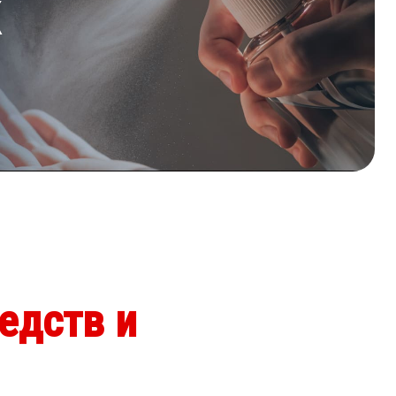
к
едств и