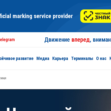
ficial marking service provider
Движение
вперед
, внима
elegram
ойчивое развитие
Медиа
Карьера
Терминалы
О нас
тики