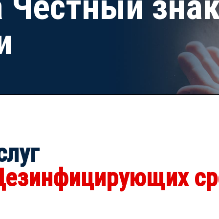
 Честный зна
и
слуг
Дезинфицирующих ср