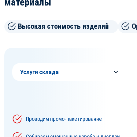
материалы
Высокая стоимость изделий
О
Проводим промо-пакетирование
Собираем смешанные короба и дисплеи