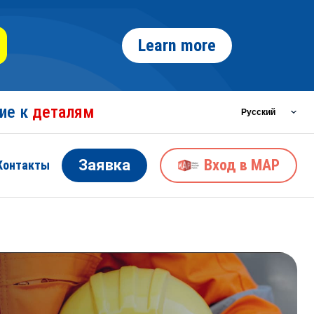
Learn more
ние к
деталям
Заявка
Вход в MAP
Контакты