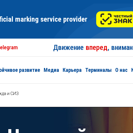
ficial marking service provider
Движение
вперед
, внима
elegram
ойчивое развитие
Медиа
Карьера
Терминалы
О нас
жда и СИЗ