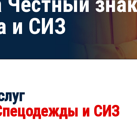
 Честный зна
 и СИЗ
слуг
Спецодежды и СИЗ