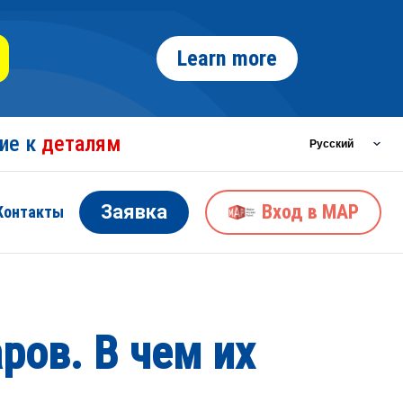
Learn more
ние к
деталям
Заявка
Вход в MAP
Контакты
ров. В чем их