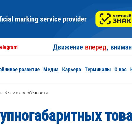
ficial marking service provider
Движение
вперед
, внима
elegram
ойчивое развитие
Медиа
Карьера
Терминалы
О нас
в. В чем их особенности
упногабаритных това