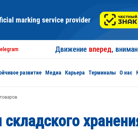
ficial marking service provider
Движение
вперед
, внима
elegram
ойчивое развитие
Медиа
Карьера
Терминалы
О нас
 товаров
 складского хранени