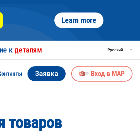
Learn more
ние к
деталям
Заявка
Вход в MAP
Контакты
я товаров