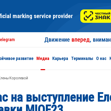
ficial marking service provider
Движение
вперед
, внима
elegram
ойчивое развитие
Медиа
Карьера
Терминалы
О нас
Елены Королевой
с на выступление Е
авки MIOF23