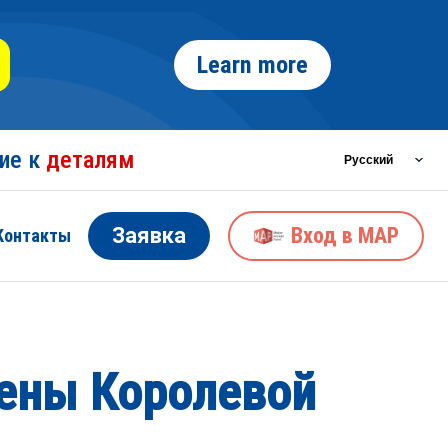
Learn more
ние к
деталям
Заявка
Вход в MAP
Контакты
лены Королевой