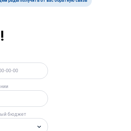
дем рады получить
от вас обратную связь
!
ании
ный бюджет