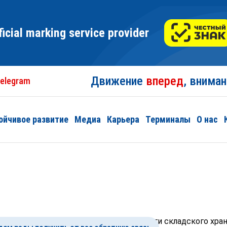
ficial marking service provider
Движение
вперед
, внима
elegram
ойчивое развитие
Медиа
Карьера
Терминалы
О нас