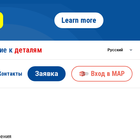
Learn more
ние к
деталям
Заявка
Вход в MAP
Контакты