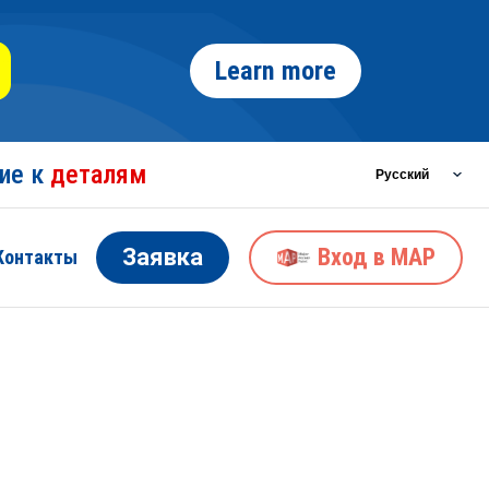
Learn more
ние к
деталям
Заявка
Вход в MAP
Контакты