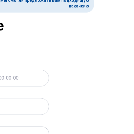
ы мы смогли предложить Вам подходящую
вакансию
е